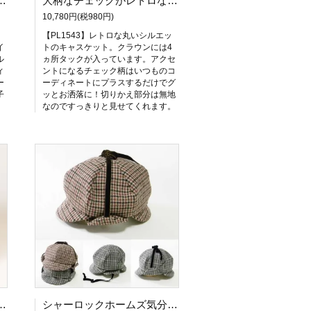
キャスケット】レディース帽子 秋冬用 小顔 サイズ調整OK PL1529
大柄なチェックがレトロな雰囲気のチェックキャスケット（タック）PL1543ーブラウン
10,780円(税980円)
フ
【PL1543】レトロな丸いシルエッ
イ
トのキャスケット。クラウンには4
ル
ヵ所タックが入っています。アクセ
ィ
ントになるチェック柄はいつものコ
ー
ーディネートにプラスするだけでグ
子
ッとお洒落に！切りかえ部分は無地
なのですっきりと見せてくれます。
ドキャスケット秋冬の帽子 レディース帽子 サイズ調整OK PS0677
シャーロックホームズ気分の耳あて付キャスケット。ディアストーカー。レディス帽子。サイズ調整OK PL1678