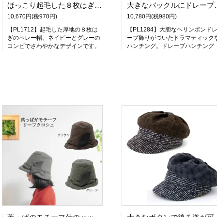
ほっこり起毛した８枚はぎのコンビカラーのベレー帽【コンビベレー】
大きなバックルにドレープを寄せたヘリンボーンがリボン
10,670円(税970円)
10,780円(税980円)
【PL1712】起毛した厚地の８枚は
【PL1284】大胆なヘリンボンド
ぎのベレー帽。ネイビーとグレーの
ープ飾りがついたドラマティック
コンビでさわやかなデザインです。
ハンチング。ドレープハンチング