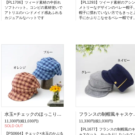
【PL1706】ツィード素材の中折れ
【PL1293】ツイード素材のアシ
ソフトハット。コンビの素材使いで
メトリーなデザインのベレー帽子
アトリエのハンドメイド感あふれる
帽子に慣れていない方でもきっと
カジュアルなハットです
手にかぶりこなせるベレー帽です
水玉×チェックのほっこりカラーのキャスケット-オレンジ／ブルー
フランスの制帽風キャ
11,330円(税1,030円)
11,330円(税1,030円)
SOLD OUT
【PL1677】フランスの制帽風の
【PS0664】チェック×水玉のかぶる
ャスケット。かっちりしたシルエ