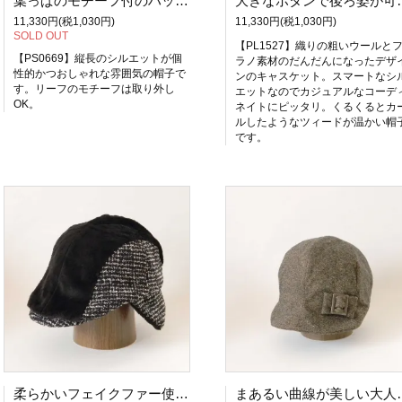
葉っぱのモチーフ付のハット。リーフクロシェ-ブラウン／グリーン【PS0669】
大きなボタンで後ろ姿が可愛いキャスケット【ボタン
11,330円(税1,030円)
11,330円(税1,030円)
SOLD OUT
【PL1527】織りの粗いウールと
【PS0669】縦長のシルエットが個
ラノ素材のだんだんになったデザ
性的かつおしゃれな雰囲気の帽子で
ンのキャスケット。スマートなシ
す。リーフのモチーフは取り外し
エットなのでカジュアルなコーデ
OK。
ネイトにピッタリ。くるくるとカ
ルしたようなツィードが温かい帽
です。
柔らかいフェイクファー使いのイヤーフラップ付きハンチング【耳当て付きハンチング】ブラック／ブラウン レディース メンズ 帽子 通販 サイズ調整OK PL1533
まあるい曲線が美しい大人のキャスケット。ラウン