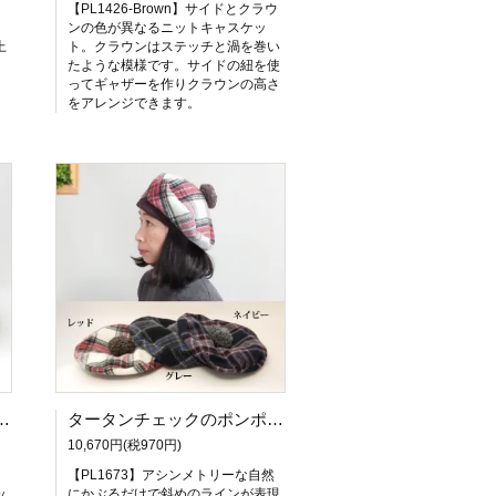
ン
【PL1426-Brown】サイドとクラウ
。
ンの色が異なるニットキャスケッ
上
ト。クラウンはステッチと渦を巻い
。
たような模様です。サイドの紐を使
ってギャザーを作りクラウンの高さ
をアレンジできます。
スケット「ケピ」－ネイビー/グレー
タータンチェックのポンポン付きベレー－レッド・グレー・ネイビー
10,670円(税970円)
キ
【PL1673】アシンメトリーな自然
ッ
にかぶるだけで斜めのラインが表現