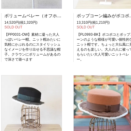
ボリュームベレー（オフホワイト）【PP0031-OW】
ポップコーン編みがポコポコ可愛い
14,520円(税1,320円)
13,310円(税1,210円)
SOLD OUT
SOLD OUT
【PP0031-OW】素材に凝った大人
【PL0993-BK】ポコポコとポップ
っぽいベレー帽。ニット帽みたいに
ーンのような模様が可愛い個性的
気軽にかぶれるのにスタイリッシュ
ニット帽です。ちょっと大仏風に
なイメージを作り出せる不思議な帽
えるのも楽しい。大人の人に被っ
子。クラウンにボリュームがあるの
もらいたい大人可愛いニットベレ
で深さで遊べます
ー。