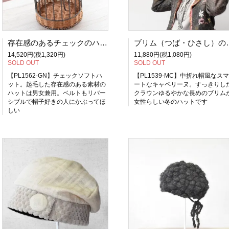
存在感のあるチェックのハット。こだわりのワイヤー使いでアレンジが自在にできるーチェックソフトハット（秋冬の帽子 男女兼用 サイズ調整OK PL1562-Green)
ブリム（つば・ひさし）の長い大人の女性のための冬のキャペリ
14,520円(税1,320円)
11,880円(税1,080円)
SOLD OUT
SOLD OUT
【PL1562-GN】チェックソフトハ
【PL1539-MC】中折れ帽風なスマ
ット。起毛した存在感のある素材の
ートなキャペリーヌ。すっきりし
ハットは男女兼用。ベルトもリバー
クラウンゆるやかな長めのブリム
シブルで帽子好きの人にかぶってほ
女性らしい冬のハットです
しい