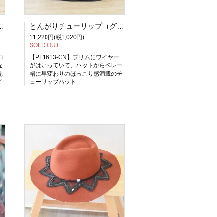
ポップコーンベレー（ブラック）【PL0993-BK】
とんがりチューリップ（グリーン）【PL1613-GN】
11,220円(税1,020円)
SOLD OUT
コ
【PL1613-GN】ブリムにワイヤー
な
がはいっていて、ハットからベレー
見
帽に早変わりのほっこり感満載のチ
て
ューリップハット