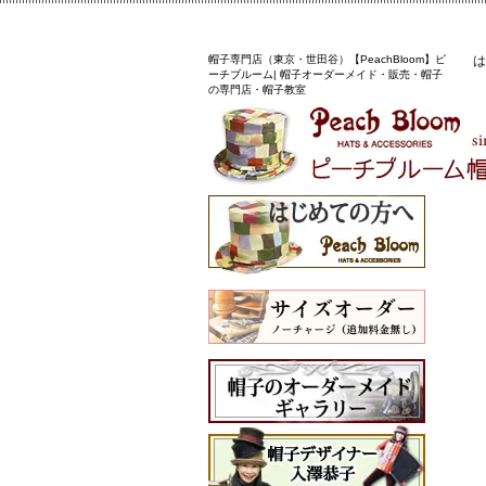
帽子専門店（東京・世田谷）【PeachBloom】ピ
は
ーチブルーム| 帽子オーダーメイド・販売・帽子
の専門店・帽子教室