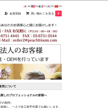
Jpn
Eng
Fra
Kor
Chi
会員登録
買い物かごを見る
0
卸販売について
お探しのプロフェッショナルの皆様へ
での制作。
ち依頼し、一人で全工程手作業でお願いします。