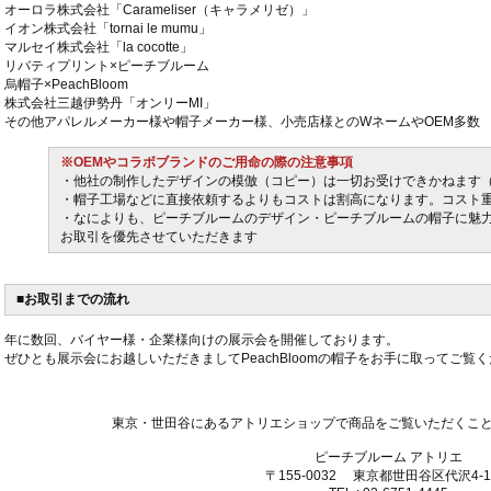
オーロラ株式会社「Carameliser（キャラメリゼ）」
イオン株式会社「tornai le mumu」
マルセイ株式会社「la cocotte」
リバティプリント×ピーチブルーム
烏帽子×PeachBloom
株式会社三越伊勢丹「オンリーMI」
その他アパレルメーカー様や帽子メーカー様、小売店様とのWネームやOEM多数
※OEMやコラボブランドのご用命の際の注意事項
・他社の制作したデザインの模倣（コピー）は一切お受けできかねます
・帽子工場などに直接依頼するよりもコストは割高になります。コスト
・なによりも、ピーチブルームのデザイン・ピーチブルームの帽子に魅
お取引を優先させていただきます
■お取引までの流れ
年に数回、バイヤー様・企業様向けの展示会を開催しております。
ぜひとも展示会にお越しいただきましてPeachBloomの帽子をお手に取ってご覧
東京・世田谷にあるアトリエショップで商品をご覧いただくこ
ピーチブルーム アトリエ
〒155-0032 東京都世田谷区代沢4-1