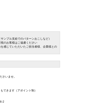
（サンプル支給でのパターンおこしなど）
重視のお客様はご遠慮ください
力を感じていただいたご担当者様、企業様との
くださいませ。
ともできます（アポイント制）
6-2