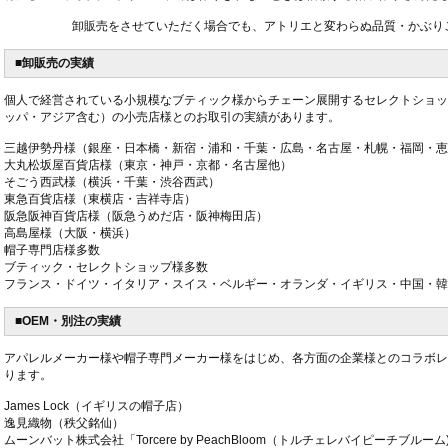
卸販売をさせていただく場合でも、アトリエと変わらぬ品質・かぶり
■卸販売の実績
個人で経営されている小規模なブティック様からチェーン展開するセレクトショッ
ッパ・アジア含む）の小売店様とのお取引の実績があります。
三越伊勢丹様（銀座・日本橋・新宿・浦和・千葉・広島・名古屋・札幌・福岡・恵
大丸松坂屋百貨店様（東京・神戸・京都・名古屋他）
そごう西武様（横浜・千葉・渋谷西武）
東急百貨店様（東横店・吉祥寺店）
阪急阪神百貨店様（阪急うめだ店・阪神梅田店）
高島屋様（大阪・横浜）
帽子専門店様多数
ブティック・セレクトショップ様多数
フランス・ドイツ・イタリア・スイス・ベルギー・オランダ・イギリス・中国・韓
■OEM・別注の実績
アパレルメーカー様や帽子専門メーカー様をはじめ、各方面の企業様とのコラボレ
ります。
James Lock（イギリスの帽子店）
逸見織物（秩父銘仙）
ムーンバット株式会社「Torcere by PeachBloom（トルチェレバイピーチブルーム