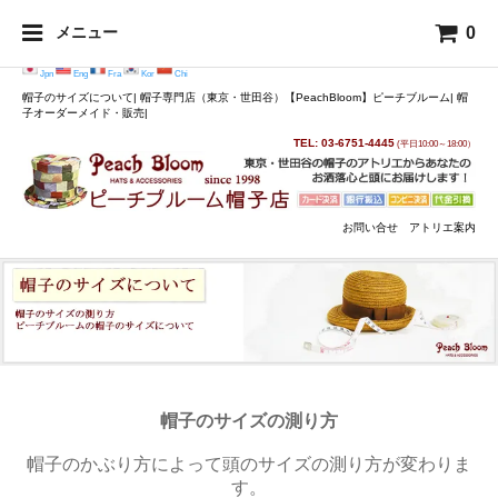
0
メニュー
Jpn
Eng
Fra
Kor
Chi
帽子のサイズについて| 帽子専門店（東京・世田谷）【PeachBloom】ピーチブルーム| 帽
子オーダーメイド・販売|
TEL: 03-6751-4445
(平日10:00～18:00）
お問い合せ
アトリエ案内
帽子のサイズの測り方
帽子のかぶり方によって頭のサイズの測り方が変わりま
す。