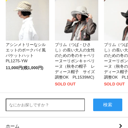
アシンメトリーなシル
ブリム（つば・ひさ
ブリム（つば
エットのポークパイ風
し）の長い大人の女性
し）の長い大
バケットハット
のための冬のキャペリ
のための冬の
PL1275-YW
ーヌーリボンキャペリ
ーヌーリボン
ーヌ（秋冬の帽子 レ
ーヌ（秋冬の
11,000円(税1,000円)
ディース帽子 サイズ
ディース帽子
調整OK PL1539MC)
調整OK PL1
SOLD OUT
SOLD OUT
検索
ホーム