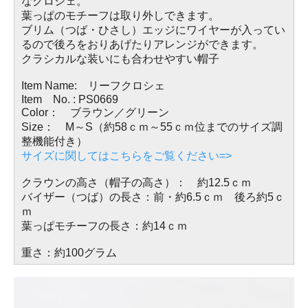
なクロシェ。
葉っぱのモチーフは取り外しできます。
ブリム（つば・ひさし）エッジにワイヤーが入ってい
るので後ろをおりあげたりアレンジができます。
クラシカルな装いにも合わせやすい帽子
Item Name: リーフクロシェ
Item No. : PS0669
Color： ブラウン／グリーン
Size： M～S（約58ｃｍ～55ｃｍ位までのサイズ調
整機能付き）
サイズに関してはこちらをご覧ください=>
クラウンの高さ（帽子の高さ）： 約12.5ｃｍ
バイザー（つば）の長さ：前・約6.5ｃｍ 後ろ約5ｃ
ｍ
葉っぱモチーフの長さ：約14ｃｍ
重さ：約100グラム