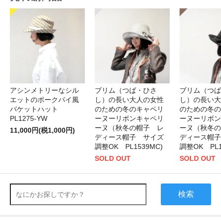
アシンメトリーなシル
ブリム（つば・ひさ
ブリム（つば
エットのポークパイ風
し）の長い大人の女性
し）の長い大
バケットハット
のための冬のキャペリ
のための冬の
PL1275-YW
ーヌーリボンキャペリ
ーヌーリボン
ーヌ（秋冬の帽子 レ
ーヌ（秋冬の
11,000円(税1,000円)
ディース帽子 サイズ
ディース帽子
調整OK PL1539MC)
調整OK PL1
SOLD OUT
SOLD OUT
検索