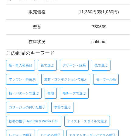
販売価格
11,330円(税1,030円)
型番
PS0669
在庫状況
sold out
この商品のキーワード
新・再入荷商品
色で選ぶ
グリーン・緑系
色で選ぶ
ブラウン・茶色系
素材・コンポジションで選ぶ
毛・ウール系
柄・パターンで選ぶ
無地
モチーフで選ぶ
コサージュの付いた帽子
季節で選ぶ
秋冬の帽子-Autumn & Winter Hat-
テイスト・スタイルで選ぶ
レディース帽子
たためる帽子
カスタムオーダーができる帽子