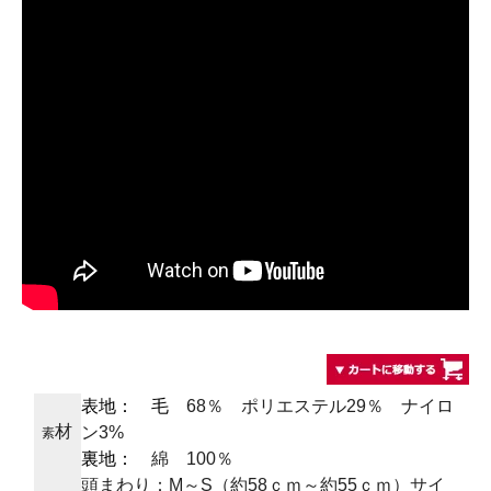
表地： 毛
68％ ポリエステル29％ ナイロ
材
ン3%
素
裏地：
綿 100％
頭まわり：M～S（約58ｃｍ～約55ｃｍ）サイ