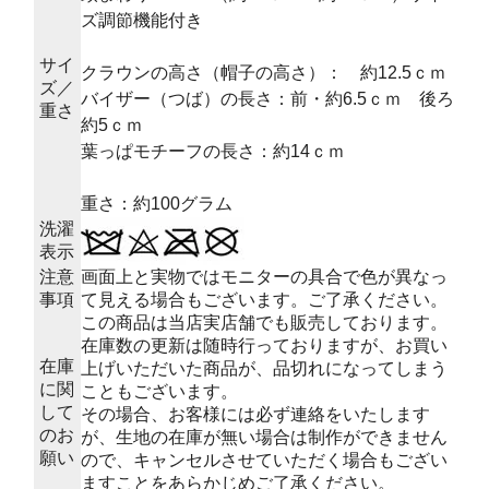
ズ調節機能付き
サイ
クラウンの高さ（帽子の高さ）： 約12.5ｃｍ
ズ／
バイザー（つば）の長さ：前・約6.5ｃｍ 後ろ
重さ
約5ｃｍ
葉っぱモチーフの長さ：約14ｃｍ
重さ：約100グラム
洗濯
表示
注意
画面上と実物ではモニターの具合で色が異なっ
事項
て見える場合もございます。ご了承ください。
この商品は当店実店舗でも販売しております。
在庫数の更新は随時行っておりますが、お買い
在庫
上げいただいた商品が、品切れになってしまう
に関
こともございます。
して
その場合、お客様には必ず連絡をいたします
のお
が、生地の在庫が無い場合は制作ができません
願い
ので、キャンセルさせていただく場合もござい
ますことをあらかじめご了承ください。