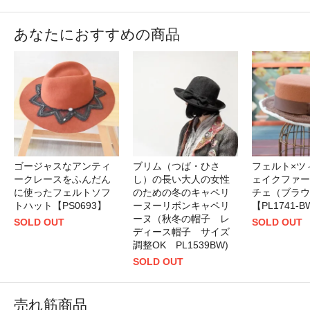
あなたにおすすめの商品
ゴージャスなアンティ
ブリム（つば・ひさ
フェルト×ツ
ークレースをふんだん
し）の長い大人の女性
ェイクファー
に使ったフェルトソフ
のための冬のキャペリ
チェ（ブラウ
トハット【PS0693】
ーヌーリボンキャペリ
【PL1741-
ーヌ（秋冬の帽子 レ
SOLD OUT
SOLD OUT
ディース帽子 サイズ
調整OK PL1539BW)
SOLD OUT
売れ筋商品