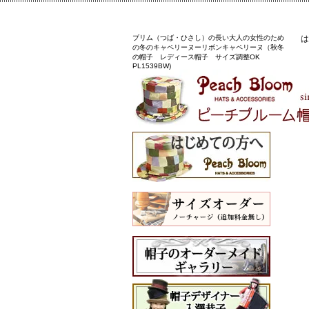
ブリム（つば・ひさし）の長い大人の女性のため
は
の冬のキャペリーヌーリボンキャペリーヌ（秋冬
の帽子 レディース帽子 サイズ調整OK
PL1539BW)