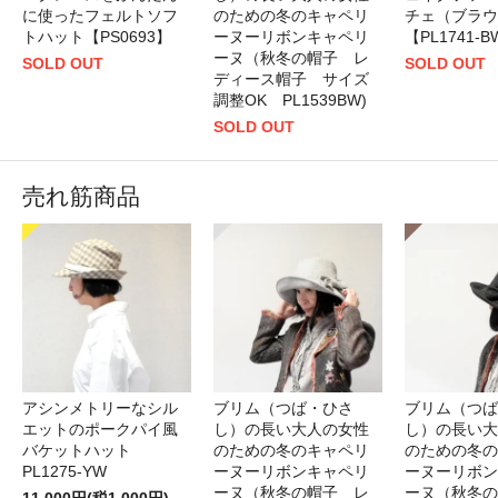
に使ったフェルトソフ
のための冬のキャペリ
チェ（ブラウ
トハット【PS0693】
ーヌーリボンキャペリ
【PL1741-
ーヌ（秋冬の帽子 レ
SOLD OUT
SOLD OUT
ディース帽子 サイズ
調整OK PL1539BW)
SOLD OUT
売れ筋商品
アシンメトリーなシル
ブリム（つば・ひさ
ブリム（つば
エットのポークパイ風
し）の長い大人の女性
し）の長い大
バケットハット
のための冬のキャペリ
のための冬の
PL1275-YW
ーヌーリボンキャペリ
ーヌーリボン
ーヌ（秋冬の帽子 レ
ーヌ（秋冬の