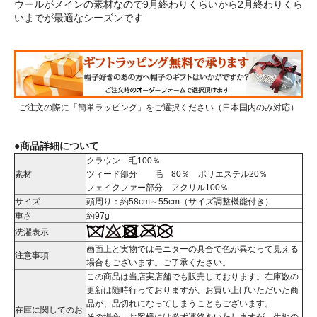
ウールがメインの素材なので9月終わりくらいから2月終わりくら
いまでが最適なシーズンです
ご注文の際に「簡単ラッピング」をご選択ください（日本国内のみ対応）
●商品詳細について
クラウン 毛100％
素材
ツィード部分 毛 80％ ポリエステル20％
フェイクファー部分 アクリル100％
サイズ
頭周り：約58cm～55cm（サイズ調整機能付き）
重さ
約97g
洗濯表示
画面上と実物ではモニターの具合で色が異なって見える
注意事項
場合もございます。ご了承ください。
この商品は当店実店舗でも販売しております。在庫数の
更新は随時行っておりますが、お買い上げいただいた商
品が、品切れになってしまうこともございます。
在庫に関してのお
その場合、お客様には必ず連絡をいたしますが、生地の