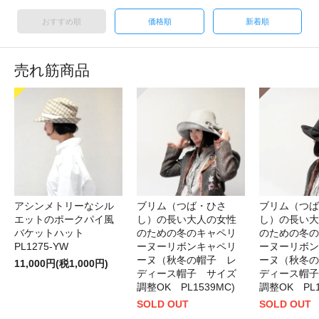
おすすめ順
価格順
新着順
売れ筋商品
アシンメトリーなシル
ブリム（つば・ひさ
ブリム（つば
エットのポークパイ風
し）の長い大人の女性
し）の長い大
バケットハット
のための冬のキャペリ
のための冬の
PL1275-YW
ーヌーリボンキャペリ
ーヌーリボン
ーヌ（秋冬の帽子 レ
ーヌ（秋冬の
11,000円(税1,000円)
ディース帽子 サイズ
ディース帽子
調整OK PL1539MC)
調整OK PL1
SOLD OUT
SOLD OUT