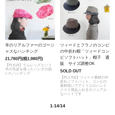
羊のリアルファーのゴージ
ツィードとフラノのコンビ
ャスなハンチング
の中折れ帽「ツィードコン
ビソフトハット」帽子 通
21,780円(税1,980円)
販 サイズ調整OK
【PL618】ラムレッグという
羊の毛皮を使ったパンチの効
SOLD OUT
いたハンチング
【PL1706】ツィード素材の中
折れソフトハット。コンビの
素材使いでアトリエのハンド
メイド感あふれるカジュアル
なハットです
1
14
14
-
/