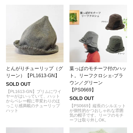
とんがりチューリップ（グ
葉っぱのモチーフ付のハッ
リーン）【PL1613-GN】
ト。リーフクロシェ-ブラ
ウン／グリーン
SOLD OUT
【PS0669】
【PL1613-GN】ブリムにワイ
ヤーがはいっていて、ハット
SOLD OUT
からベレー帽に早変わりのほ
っこり感満載のチューリップ
【PS0669】縦長のシルエット
ハット
が個性的かつおしゃれな雰囲
気の帽子です。リーフのモチ
ーフは取り外しOK。