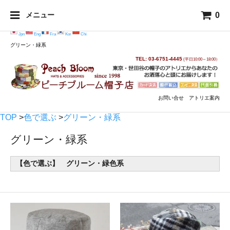
0
メニュー
Jpn
Eng
Fra
Kor
Chi
グリーン・緑系
TEL: 03-6751-4445
(平日10:00～18:00）
お問い合せ
アトリエ案内
TOP
>
色で選ぶ
>
グリーン・緑系
グリーン・緑系
【色で選ぶ】 グリーン・緑色系