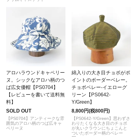
アロハラウンドキャペリー
綿入りの大き目チョボがポ
ヌ。シックなアロハ柄のつ
イントのボーダーベレー。
ば広女優帽【PS0704】
チョボベレー-イエローグ
【レビューを書いて送料無
リーン【PS0642-
料】
Y/Green】
SOLD OUT
8,800円(税800円)
【PS0704】アンティークな雰
【PS0642-Y/Green】思わずさ
囲気のアロハ柄のつば広キャ
わりたくなる大き目のチョボ
ペリーヌ
が丸いクラウンにちょこんと
ついたボーダー柄のベレー