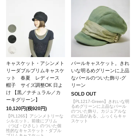
キャスケット・アシンメト
パールキャスケット。きれ
リーダブルブリムキャスケ
いな明るめグリーンに上品
ット 春夏 レディース
なパールのついた飾り-グ
帽子 サイズ調整OK 日よ
リーン
け 【黒／ナチュラル／カ
SOLD OUT
ーキグリーン】
【PL1217-Green】きれいな明
るめグリーンに上品なパール
10,120円(税920円)
のついた飾り。カジュアルな
【PL1265】アシンメトリーな
のに品がある、ふっくらキャ
シルエット。前後にブリム
スケット
（つば・ひさし）のついた個
性的なキャスケット・ダブル
ブリムキャスケット