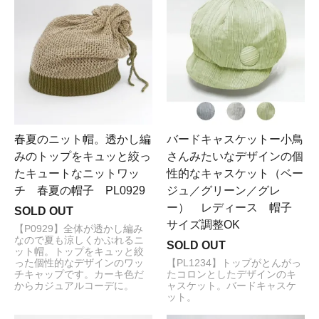
春夏のニット帽。透かし編
バードキャスケットー小鳥
みのトップをキュッと絞っ
さんみたいなデザインの個
たキュートなニットワッ
性的なキャスケット（ベー
チ 春夏の帽子 PL0929
ジュ／グリーン／グレ
ー） レディース 帽子
SOLD OUT
サイズ調整OK
【P0929】全体が透かし編み
なので夏も涼しくかぶれるニ
SOLD OUT
ット帽。トップをキュッと絞
った個性的なデザインのワッ
【PL1234】トップがとんがっ
チキャップです。カーキ色だ
たコロンとしたデザインのキ
からカジュアルコーデに。
ャスケット。バードキャスケ
ット。