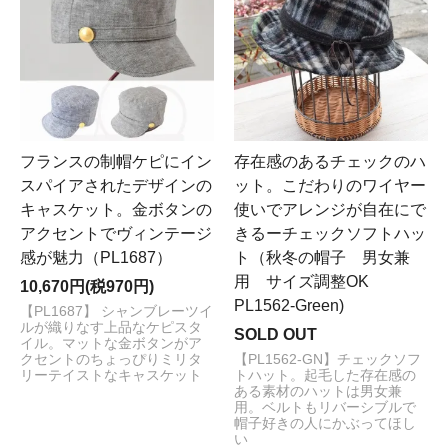
フランスの制帽ケピにイン
存在感のあるチェックのハ
スパイアされたデザインの
ット。こだわりのワイヤー
キャスケット。金ボタンの
使いでアレンジが自在にで
アクセントでヴィンテージ
きるーチェックソフトハッ
感が魅力（PL1687）
ト（秋冬の帽子 男女兼
用 サイズ調整OK
10,670円(税970円)
PL1562-Green)
【PL1687】 シャンブレーツイ
ルが織りなす上品なケピスタ
SOLD OUT
イル。マットな金ボタンがア
クセントのちょっぴりミリタ
【PL1562-GN】チェックソフ
リーテイストなキャスケット
トハット。起毛した存在感の
ある素材のハットは男女兼
用。ベルトもリバーシブルで
帽子好きの人にかぶってほし
い