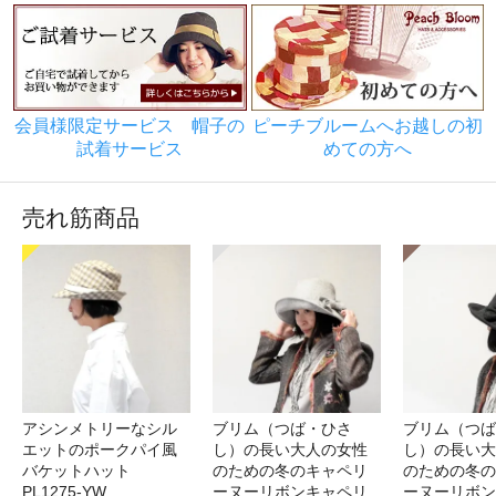
会員様限定サービス 帽子の
ピーチブルームへお越しの初
試着サービス
めての方へ
売れ筋商品
アシンメトリーなシル
ブリム（つば・ひさ
ブリム（つば
エットのポークパイ風
し）の長い大人の女性
し）の長い大
バケットハット
のための冬のキャペリ
のための冬の
PL1275-YW
ーヌーリボンキャペリ
ーヌーリボン