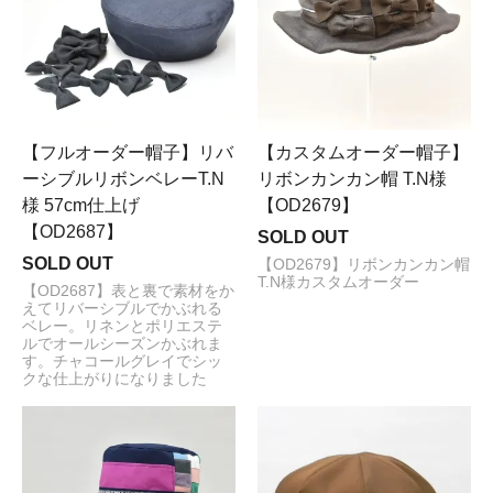
【フルオーダー帽子】リバ
【カスタムオーダー帽子】
ーシブルリボンベレーT.N
リボンカンカン帽 T.N様
様 57cm仕上げ
【OD2679】
【OD2687】
SOLD OUT
SOLD OUT
【OD2679】リボンカンカン帽
T.N様カスタムオーダー
【OD2687】表と裏で素材をか
えてリバーシブルでかぶれる
ベレー。リネンとポリエステ
ルでオールシーズンかぶれま
す。チャコールグレイでシッ
クな仕上がりになりました