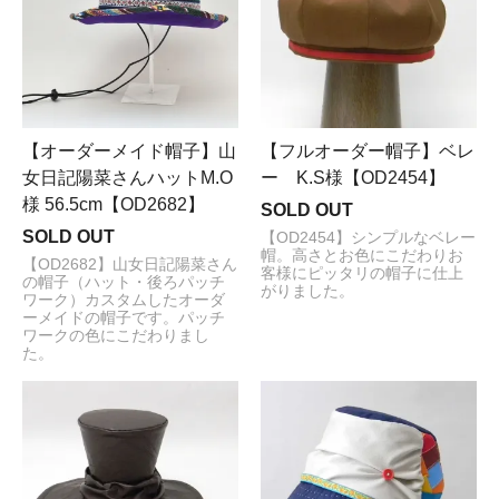
【オーダーメイド帽子】山
【フルオーダー帽子】ベレ
女日記陽菜さんハットM.O
ー K.S様【OD2454】
様 56.5cm【OD2682】
SOLD OUT
SOLD OUT
【OD2454】シンプルなベレー
帽。高さとお色にこだわりお
【OD2682】山女日記陽菜さん
客様にピッタリの帽子に仕上
の帽子（ハット・後ろパッチ
がりました。
ワーク）カスタムしたオーダ
ーメイドの帽子です。パッチ
ワークの色にこだわりまし
た。