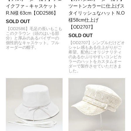
イクファ－キャスケット
ツートンカラーに仕上げス
R.N様 63cm【OD2586】
タイリッシュなハット N.O
様58cm仕上げ
SOLD OUT
【OD2707】
【OD2586】毛足の長いもこも
このクラウン（頭のはいる部
SOLD OUT
分）と厚みのあるバイザーの
個性的なキャスケット。フル
【OD2707】シンプルだけどオ
オーダーの帽子。
シャレ感もある仕上がりがご
希望。配色にオリジナリティ
のあるかぶりやすいコンビカ
ラーのハットをカスタムオー
ダーで製作させていただきま
した。