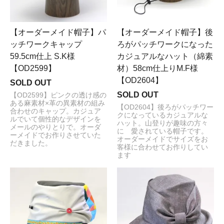
【オーダーメイド帽子】パ
【オーダーメイド帽子】後
ッチワークキャップ
ろがパッチワークになった
59.5cm仕上 S.K様
カジュアルなハット（綿素
【OD2599】
材）58cm仕上りM.F様
【OD2604】
SOLD OUT
SOLD OUT
【OD2599】ピンクの透け感の
ある麻素材×革の異素材の組み
【OD2604】後ろがパッチワー
合わせのキャップ。カジュア
クになっているカジュアルな
ルでいて個性的なデザインを
ハット。山登りが趣味の方々
メールのやりとりで。オーダ
に 愛されている帽子です。
ーメイドでお作りさせていた
オーダーメイドでサイズをお
だきました。
客様に合わせてお作りしてい
ます