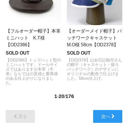
【フルオーダー帽子】本革
【オーダーメイド帽子】パ
ミニハット K.T様
ッチワークキャスケット
【OD2386】
M.O様 58cm【OD2378】
SOLD OUT
SOLD OUT
【OD2386】トップハット型の
【OD2378】山女日記柚月さん
ミニハットです。ドールサイ
の帽子（キャスケット・後ろ
ズではありますが本革（牛
パッチワーク）のデザインに
革）ならではの質感と重厚感
オリジナルの配色で仕上げま
のある仕上がりになりまし
した。58cm仕上げ。
た。
1
20
176
-
/
戻る
次へ