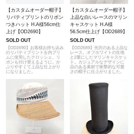
【カスタムオーダー帽子】
【カスタムオーダー帽子】
リバティプリントのリボン
上品な白いレースのマリン
つきハット H.A様56cm仕
キャスケット H.A様
上げ【OD2690】
56.5cm仕上げ【OD2689】
SOLD OUT
SOLD OUT
【OD2690】お客様お持ち込み
【OD2689】光沢のある上品な
のリバティプリントを内ブリ
レース。オフホワイトの生地
ムに使用したクロッシェ。リ
と2重にしたマリンキャスケッ
ボンも付け替えるように。か
ト。カジュアルなデザインに
ぶりやすくて上品な仕上がり
品のある素材で衝撃的な可愛
になりました。
さの帽子に仕上がりました。