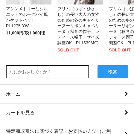
アシンメトリーなシル
ブリム（つば・ひさ
ブリム（つば
エットのポークパイ風
し）の長い大人の女性
し）の長い大
バケットハット
のための冬のキャペリ
のための冬の
PL1275-YW
ーヌーリボンキャペリ
ーヌーリボン
ーヌ（秋冬の帽子 レ
ーヌ（秋冬の
11,000円(税1,000円)
ディース帽子 サイズ
ディース帽子
調整OK PL1539MC)
調整OK PL1
SOLD OUT
SOLD OUT
検索
ホーム
カートを見る
特定商取引法に基づく表記・お支払い方法（ご利