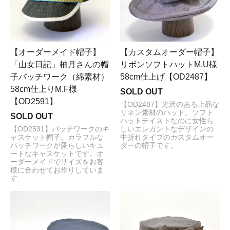
【オーダーメイド帽子】
【カスタムオーダー帽子】
「山女日記」柚月さんの帽
リボンソフトハットM.U様
子パッチワーク（綿素材）
58cm仕上げ【OD2487】
58cm仕上りM.F様
SOLD OUT
【OD2591】
【OD2487】光沢のある上品な
リネン素材のハット。ソフト
SOLD OUT
ハットテイストなのに女性ら
【OD2591】パッチワークのキ
しいエレガントなデザインの
ャスケット帽子。カラフルな
中折れタイプのカスタムオー
パッチワークが愛らしいキュ
ダーの帽子です。
ートなキャスケットです。オ
ーダーメイドでサイズをお客
様に合わせてお作りしていま
す