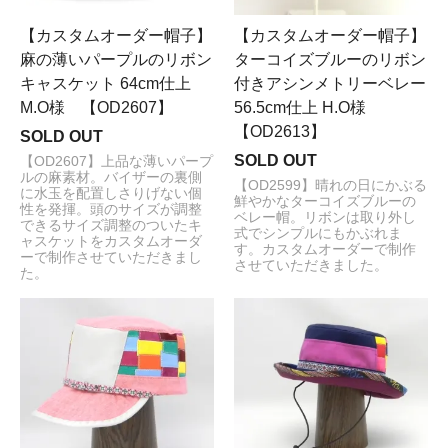
【カスタムオーダー帽子】
【カスタムオーダー帽子】
麻の薄いパープルのリボン
ターコイズブルーのリボン
キャスケット 64cm仕上
付きアシンメトリーベレー
M.O様 【OD2607】
56.5cm仕上 H.O様
【OD2613】
SOLD OUT
SOLD OUT
【OD2607】上品な薄いパープ
ルの麻素材。バイザーの裏側
【OD2599】晴れの日にかぶる
に水玉を配置しさりげない個
鮮やかなターコイズブルーの
性を発揮。頭のサイズが調整
ベレー帽。リボンは取り外し
できるサイズ調整のついたキ
式でシンプルにもかぶれま
ャスケットをカスタムオーダ
す。カスタムオーダーで制作
ーで制作させていただきまし
させていただきました。
た。