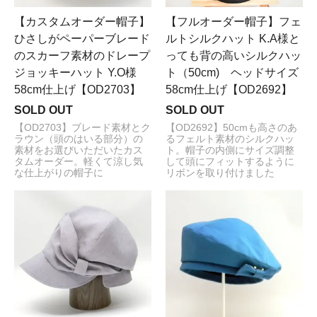
【カスタムオーダー帽子】
【フルオーダー帽子】フェ
ひさしがペーパーブレード
ルトシルクハット K.A様と
のスカーフ素材のドレープ
っても背の高いシルクハッ
ジョッキーハット Y.O様
ト（50cm) ヘッドサイズ
58cm仕上げ【OD2703】
58cm仕上げ【OD2692】
SOLD OUT
SOLD OUT
【OD2703】ブレード素材とク
【OD2692】50cmも高さのあ
ラウン（頭のはいる部分）の
るフェルト素材のシルクハッ
素材をお選びいただいたカス
ト。帽子の内側にサイズ調整
タムオーダー。軽くて涼し気
して頭にフィットするように
な仕上がりの帽子に
リボンを取り付けました