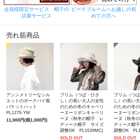
会員様限定サービス 帽子の
ピーチブルームへお越しの初
試着サービス
めての方へ
売れ筋商品
アシンメトリーなシル
ブリム（つば・ひさ
ブリム（つば
エットのポークパイ風
し）の長い大人の女性
し）の長い大
バケットハット
のための冬のキャペリ
のための冬の
PL1275-YW
ーヌーリボンキャペリ
ーヌーリボン
ーヌ（秋冬の帽子 レ
ーヌ（秋冬の
11,000円(税1,000円)
ディース帽子 サイズ
ディース帽子
調整OK PL1539MC)
調整OK PL1
SOLD OUT
SOLD OUT