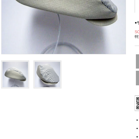
●
S
特