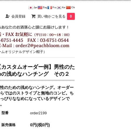
Jpn
Eng
Fra
Kor
Chi
会員登録
買い物かごを見る
0
ームオリジナルデザイン帽子）
【カスタムオーダー例】男性のた
めの浅めなハンチング その２
性のための浅めなハンチング。オーダー
らではのストライプと無地のコンビ。ち
っぴりななめになっているデザインで
。
型番
order2199
0円(税0円)
販売価格