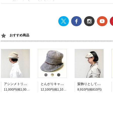
おすすめ商品
アシンメトリーなシルエットのポークパイ風バケットハット PL1275-YW
とんがりキャスケット。ステッチのきいたナチュラルなデザイン。レディース 帽子 通販 ナチュラル サイズ調整OK 麻素材【PL1478】
髪飾りとしても使えるカチューシャとバイザーが一体になったリボンサンバイザー（春夏の帽子 フリーサイズ PL1272-モカ）
11,000円(税1,000円)
12,100円(税1,100円)
8,910円(税810円)