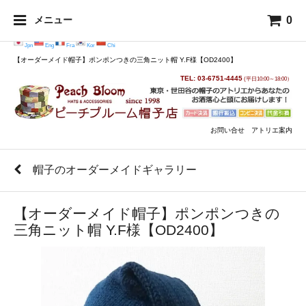
0
メニュー
Jpn
Eng
Fra
Kor
Chi
【オーダーメイド帽子】ポンポンつきの三角ニット帽 Y.F様【OD2400】
TEL: 03-6751-4445
(平日10:00～18:00）
お問い合せ
アトリエ案内
帽子のオーダーメイドギャラリー
【オーダーメイド帽子】ポンポンつきの
三角ニット帽 Y.F様【OD2400】