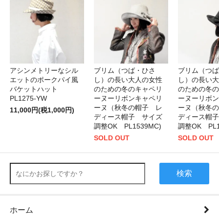
アシンメトリーなシル
ブリム（つば・ひさ
ブリム（つば
エットのポークパイ風
し）の長い大人の女性
し）の長い大
バケットハット
のための冬のキャペリ
のための冬の
PL1275-YW
ーヌーリボンキャペリ
ーヌーリボン
ーヌ（秋冬の帽子 レ
ーヌ（秋冬の
11,000円(税1,000円)
ディース帽子 サイズ
ディース帽子
調整OK PL1539MC)
調整OK PL1
SOLD OUT
SOLD OUT
検索
ホーム