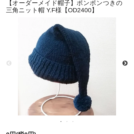
【オーダーメイド帽子】ポンポンつきの
三角ニット帽 Y.F様【OD2400】