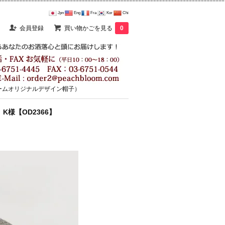
Jpn
Eng
Fra
Kor
Chi
会員登録
買い物かごを見る
0
ームオリジナルデザイン帽子）
様【OD2366】