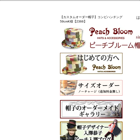
【カスタムオーダー帽子】コンビハンチング
は
59cmK様【2366】