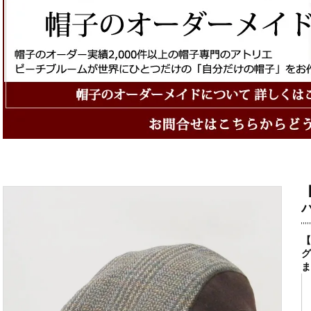
ハ
【
グ
ま