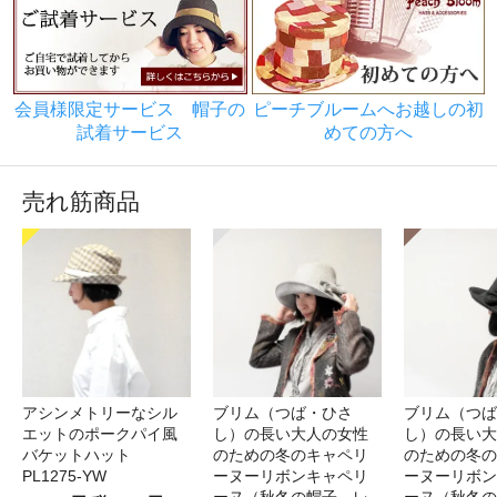
会員様限定サービス 帽子の
ピーチブルームへお越しの初
試着サービス
めての方へ
売れ筋商品
アシンメトリーなシル
ブリム（つば・ひさ
ブリム（つば
エットのポークパイ風
し）の長い大人の女性
し）の長い大
バケットハット
のための冬のキャペリ
のための冬の
PL1275-YW
ーヌーリボンキャペリ
ーヌーリボン