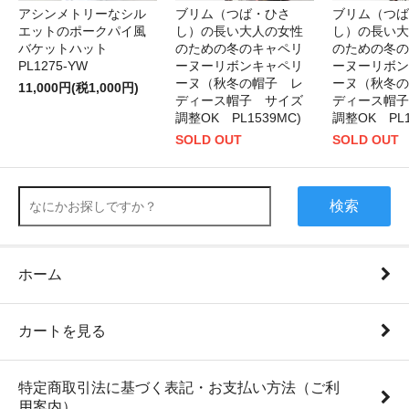
アシンメトリーなシル
ブリム（つば・ひさ
ブリム（つば
エットのポークパイ風
し）の長い大人の女性
し）の長い大
バケットハット
のための冬のキャペリ
のための冬の
PL1275-YW
ーヌーリボンキャペリ
ーヌーリボン
ーヌ（秋冬の帽子 レ
ーヌ（秋冬の
11,000円(税1,000円)
ディース帽子 サイズ
ディース帽子
調整OK PL1539MC)
調整OK PL1
SOLD OUT
SOLD OUT
検索
ホーム
カートを見る
特定商取引法に基づく表記・お支払い方法（ご利
用案内）