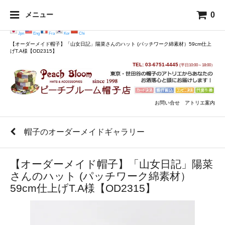
0
メニュー
Jpn
Eng
Fra
Kor
Chi
【オーダーメイド帽子】「山女日記」陽菜さんのハット (パッチワーク綿素材）59cm仕上
げT.A様【OD2315】
TEL: 03-6751-4445
(平日10:00～18:00）
お問い合せ
アトリエ案内
帽子のオーダーメイドギャラリー
【オーダーメイド帽子】「山女日記」陽菜
さんのハット (パッチワーク綿素材）
59cm仕上げT.A様【OD2315】