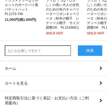
アシンメトリーなシル
ブリム（つば・ひさ
ブリム（つば
エットのポークパイ風
し）の長い大人の女性
し）の長い大
バケットハット
のための冬のキャペリ
のための冬の
PL1275-YW
ーヌーリボンキャペリ
ーヌーリボン
ーヌ（秋冬の帽子 レ
ーヌ（秋冬の
11,000円(税1,000円)
ディース帽子 サイズ
ディース帽子
調整OK PL1539MC)
調整OK PL1
SOLD OUT
SOLD OUT
検索
ホーム
カートを見る
特定商取引法に基づく表記・お支払い方法（ご利
用案内）