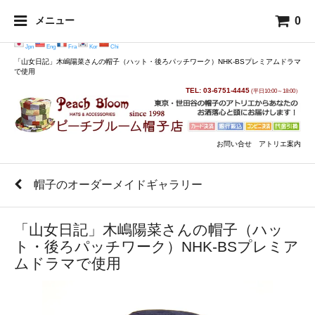
0
メニュー
Jpn
Eng
Fra
Kor
Chi
「山女日記」木嶋陽菜さんの帽子（ハット・後ろパッチワーク）NHK-BSプレミアムドラマ
で使用
TEL: 03-6751-4445
(平日10:00～18:00）
お問い合せ
アトリエ案内
帽子のオーダーメイドギャラリー
「山女日記」木嶋陽菜さんの帽子（ハッ
ト・後ろパッチワーク）NHK-BSプレミア
ムドラマで使用