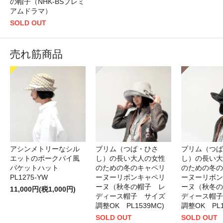
の帽子（NHK-BSプレミ
アムドラマ）
SOLD OUT
売れ筋商品
アシンメトリーなシル
ブリム（つば・ひさ
ブリム（つば
エットのポークパイ風
し）の長い大人の女性
し）の長い大
バケットハット
のための冬のキャペリ
のための冬の
PL1275-YW
ーヌーリボンキャペリ
ーヌーリボン
ーヌ（秋冬の帽子 レ
ーヌ（秋冬の
11,000円(税1,000円)
ディース帽子 サイズ
ディース帽子
調整OK PL1539MC)
調整OK PL1
SOLD OUT
SOLD OUT