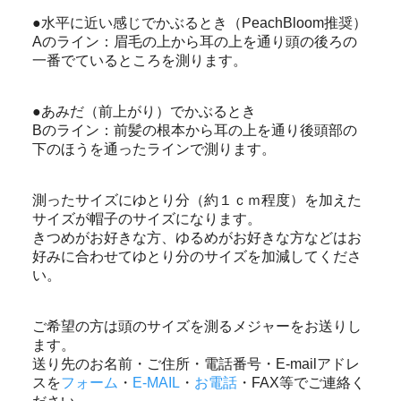
●水平に近い感じでかぶるとき（PeachBloom推奨）
Aのライン：眉毛の上から耳の上を通り頭の後ろの
一番でているところを測ります。
●あみだ（前上がり）でかぶるとき
Bのライン：前髪の根本から耳の上を通り後頭部の
下のほうを通ったラインで測ります。
測ったサイズにゆとり分（約１ｃｍ程度）を加えた
サイズが帽子のサイズになります。
きつめがお好きな方、ゆるめがお好きな方などはお
好みに合わせてゆとり分のサイズを加減してくださ
い。
ご希望の方は頭のサイズを測るメジャーをお送りし
ます。
送り先のお名前・ご住所・電話番号・E-mailアドレ
スを
フォーム
・
E-MAIL
・
お電話
・FAX等でご連絡く