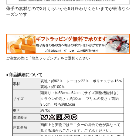
薄手の素材なので3月くらいから9月終わりくらいまでが最適なシ
ーズンです
ご注文の際に「簡単ラッピング」をご選択ください
●商品詳細について
表地：綿62％ レーヨン22％ ポリエステル16％
素材
裏地：綿100％
頭周り：約58cm～54cm（サイズ調整機能付き）
サイズ
クラウンの高さ：約10cm ブリムの長さ：前約
9.5cm 後ろ約8.5cm
重さ
約70g
洗濯表示
画面上と実物ではモニターの具合で色が異なって
注意事項
見える場合もございます。ご了承ください。