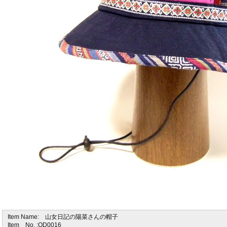
Item Name: 山女日記の陽菜さんの帽子
Item No. :OD0016