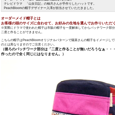
テレビドラマ 「山女日記」の柚月さんが手作りしたハットです。
PeachBloomの帽子デザイナー入澤が担当させていただきました。
オーダーメイド帽子とは
お客様の頭のサイズに合わせて、お好みの生地を選んでお作りいただ
※実際にドラマで使われた帽子は市販の帽子を一度解体してからパッチワーク部分
二度と作ることができません。
こちらの帽子はPeachBloomオリジナルパターンで陽菜さんの帽子をイメージ
のとは異なりますのでご注意ください。
（後ろのパッチワーク部分は「二度と作ることが無いだろうなぁ・・
作ったので全く同じにはなりません。）