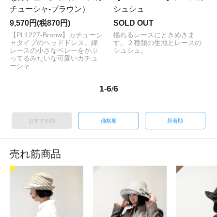
チューシャ-ブラウン）
シュシュ
9,570円(税870円)
SOLD OUT
【PL1227-Bronw】カチューシ
揺れるレースにときめきま
ャタイプのヘッドドレス。綿
す。２種類の生地とレースの
レースの小さなベレーをかぶ
シュシュ。
ってるみたいな可愛いカチュ
ーシャ
1
6
6
-
/
おすすめ順
価格順
新着順
売れ筋商品