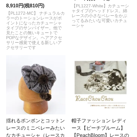
8,910円(税810円)
【PL1227-White】カチューシ
ャタイプのヘッドドレス。綿
【PL1272-MC】 ナチュラルカ
レースの小さなベレーをかぶ
ラーのトーションレースがポ
ってるみたいな可愛いカチュ
イントになったカチューシャ
ーシャ
タイプのサンバイザー。他で
見たことの無いキュートで
POPなデザイン。ヘアアクセ
サリー感覚で使える新しいア
クセサリーです
揺れるポンポンとコットン
帽子ファッション レディ
レースのミニベレーみたい
ース【ピーチブルーム】
なカチューシャ（レースカ
【PeachBloom】レースの