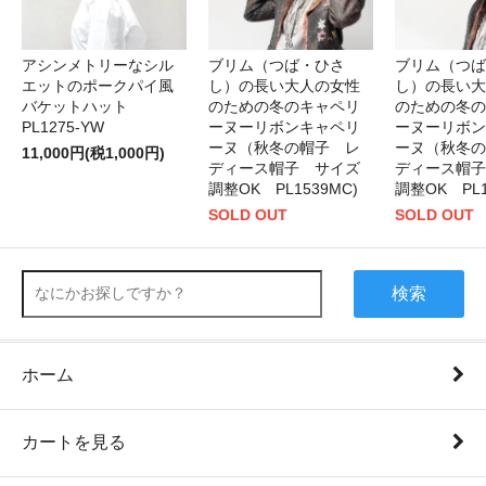
アシンメトリーなシル
ブリム（つば・ひさ
ブリム（つば
エットのポークパイ風
し）の長い大人の女性
し）の長い大
バケットハット
のための冬のキャペリ
のための冬の
PL1275-YW
ーヌーリボンキャペリ
ーヌーリボン
ーヌ（秋冬の帽子 レ
ーヌ（秋冬の
11,000円(税1,000円)
ディース帽子 サイズ
ディース帽子
調整OK PL1539MC)
調整OK PL1
SOLD OUT
SOLD OUT
検索
ホーム
カートを見る