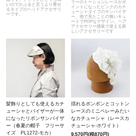
ラーのトーションレースがポ
いのでかぶると言うより乗せ
イントになったピンクのカチ
るタイプのヘッドアクセサリ
ューシャタイプのサンバイザ
ーです。
ー。他で見たことの無いキュ
ートでPOPなデザイン。ヘア
アクセサリー感覚で使える新
しいアクセサリーです
髪飾りとしても使えるカチ
揺れるポンポンとコットン
ューシャとバイザーが一体
レースのミニベレーみたい
になったリボンサンバイザ
なカチューシャ（レースカ
ー（春夏の帽子 フリーサ
チューシャ-ホワイト）
イズ PL1272-モカ）
9,570円(税870円)