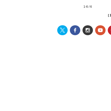
1-6 / 6
[