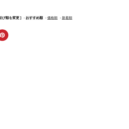
 並び順を変更 ]
-
おすすめ順
-
価格順
-
新着順