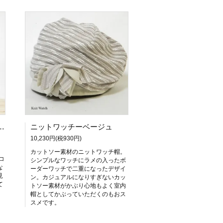
ポップコーンベレー（ブラック）【PL0993-BK】
ニットワッチーベージュ
10,230円(税930円)
カットソー素材のニットワッチ帽。
コ
シンプルなワッチにラメの入ったボ
な
ーダーワッチで二重になったデザイ
見
ン。カジュアルになりすぎないカッ
て
トソー素材がかぶり心地もよく室内
帽としてかぶっていただくのもおス
スメです。