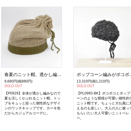
春夏のニット帽。透かし編みのトップをキュッと絞ったキュートなニットワッチ 春夏の帽子 PL0929
ポップコーン編みがポコポコ可愛い
9,680円(税880円)
13,310円(税1,210円)
SOLD OUT
SOLD OUT
【P0929】全体が透かし編みなので
【PL0993-BK】ポコポコとポップ
夏も涼しくかぶれるニット帽。トッ
ーンのような模様が可愛い個性的
プをキュッと絞った個性的なデザイ
ニット帽です。ちょっと大仏風に
ンのワッチキャップです。カーキ色
えるのも楽しい。大人の人に被っ
だからカジュアルコーデに。
もらいたい大人可愛いニットベレ
ー。