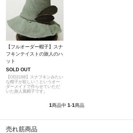
【フルオーダー帽子】スナ
フキンテイストの旅人のハ
ット
SOLD OUT
【OD2188】スナフキンみたい
な帽子が欲しい！というオー
ダーメイドで作らせていただ
いた旅人風帽子です。
1
1
1
商品中
-
商品
売れ筋商品