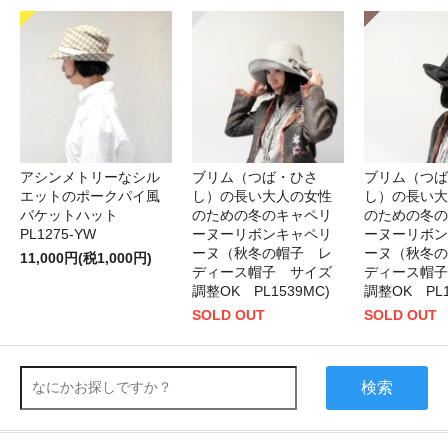
アシンメトリーなシル
ブリム（つば・ひさ
ブリム（つば
エットのポークパイ風
し）の長い大人の女性
し）の長い大
バケットハット
のための冬のキャペリ
のための冬の
PL1275-YW
ーヌーリボンキャペリ
ーヌーリボン
ーヌ（秋冬の帽子 レ
ーヌ（秋冬の
11,000円(税1,000円)
ディース帽子 サイズ
ディース帽子
調整OK PL1539MC)
調整OK PL1
SOLD OUT
SOLD OUT
検索