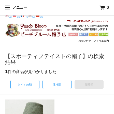
0
メニュー
Jpn
Eng
Fra
Kor
Chi
TEL: 03-6751-4445
(平日10:00～18:00）
お問い合せ
アトリエ案内
【スポーティブテイストの帽子】の検索
結果
1
件の商品が見つかりました
おすすめ順
価格順
新着順