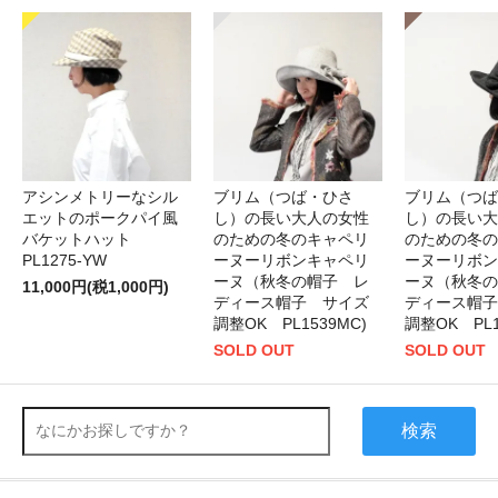
アシンメトリーなシル
ブリム（つば・ひさ
ブリム（つば
エットのポークパイ風
し）の長い大人の女性
し）の長い大
バケットハット
のための冬のキャペリ
のための冬の
PL1275-YW
ーヌーリボンキャペリ
ーヌーリボン
ーヌ（秋冬の帽子 レ
ーヌ（秋冬の
11,000円(税1,000円)
ディース帽子 サイズ
ディース帽子
調整OK PL1539MC)
調整OK PL1
SOLD OUT
SOLD OUT
検索