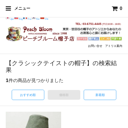
0
メニュー
Jpn
Eng
Fra
Kor
Chi
TEL: 03-6751-4445
(平日10:00～18:00）
お問い合せ
アトリエ案内
【クラシックテイストの帽子】の検索結
果
1
件の商品が見つかりました
おすすめ順
価格順
新着順