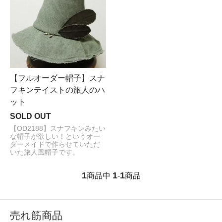
【フルオーダー帽子】スナ
フキンテイストの旅人のハ
ット
SOLD OUT
【OD2188】スナフキンみたい
な帽子が欲しい！というオー
ダーメイドで作らせていただ
いた旅人風帽子です。
1
1
1
商品中
-
商品
売れ筋商品