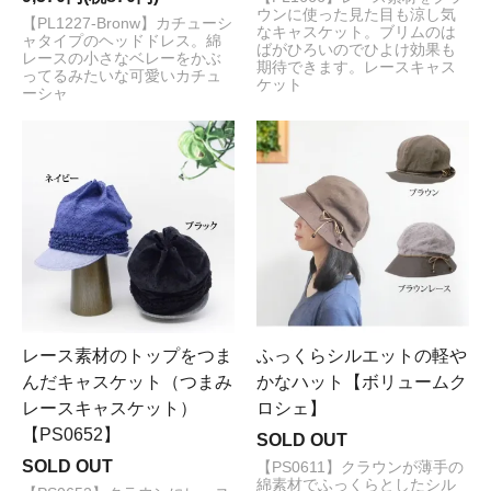
ウンに使った見た目も涼し気
【PL1227-Bronw】カチューシ
なキャスケット。ブリムのは
ャタイプのヘッドドレス。綿
ばがひろいのでひよけ効果も
レースの小さなベレーをかぶ
期待できます。レースキャス
ってるみたいな可愛いカチュ
ケット
ーシャ
レース素材のトップをつま
ふっくらシルエットの軽や
んだキャスケット（つまみ
かなハット【ボリュームク
レースキャスケット）
ロシェ】
【PS0652】
SOLD OUT
SOLD OUT
【PS0611】クラウンが薄手の
綿素材でふっくらとしたシル