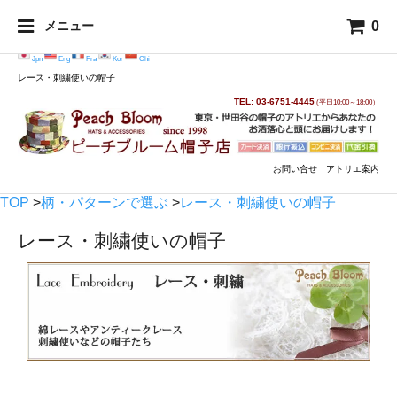
0
メニュー
Jpn
Eng
Fra
Kor
Chi
レース・刺繍使いの帽子
TEL: 03-6751-4445
(平日10:00～18:00）
お問い合せ
アトリエ案内
TOP
>
柄・パターンで選ぶ
>
レース・刺繍使いの帽子
レース・刺繍使いの帽子