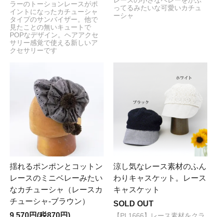
レースの小さなベレーをかぶ
ラーのトーションレースがポ
ってるみたいな可愛いカチュ
イントになったカチューシャ
ーシャ
タイプのサンバイザー。他で
見たことの無いキュートで
POPなデザイン。ヘアアクセ
サリー感覚で使える新しいア
クセサリーです
揺れるポンポンとコットン
涼し気なレース素材のふん
レースのミニベレーみたい
わりキャスケット。レース
なカチューシャ（レースカ
キャスケット
チューシャ-ブラウン）
SOLD OUT
9,570円(税870円)
【PL1666】レース素材をクラ