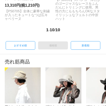
のゴージャスなレースをふん
13,310円(税1,210円)
だんにトリミングに使用。男
【PS0705】全体に豪華な刺繍
性の方にももちろんOKなスタ
が入ったキュートなつば広キ
イリッシュなフェルトの中折
ャペリーヌ
ハット
1
10
10
-
/
おすすめ順
価格順
新着順
売れ筋商品