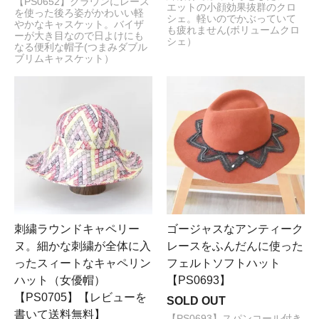
【PS0652】クラウンにレース
エットの小顔効果抜群のクロ
を使った後ろ姿がかわいい軽
シェ。軽いのでかぶっていて
やかなキャスケット。バイザ
も疲れません(ボリュームクロ
ーが大き目なので日よけにも
シェ）
なる便利な帽子(つまみダブル
ブリムキャスケット）
刺繍ラウンドキャペリー
ゴージャスなアンティーク
ヌ。細かな刺繍が全体に入
レースをふんだんに使った
ったスィートなキャペリン
フェルトソフトハット
ハット（女優帽）
【PS0693】
【PS0705】【レビューを
SOLD OUT
書いて送料無料】
【PS0693】スパンコール付き