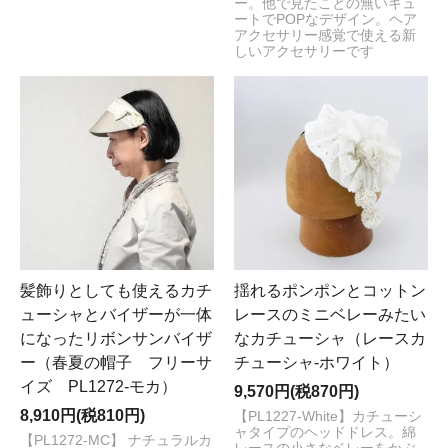
ー。他で見たことの無いキュ
ートでPOPなデザイン。ヘア
アクセサリー感覚で使える新
しいアクセサリーです
髪飾りとしても使えるカチ
揺れるポンポンとコットン
ューシャとバイザーが一体
レースのミニベレーみたい
になったリボンサンバイザ
なカチューシャ（レースカ
ー（春夏の帽子 フリーサ
チューシャ-ホワイト）
イズ PL1272-モカ）
9,570円(税870円)
8,910円(税810円)
【PL1227-White】カチューシ
ャタイプのヘッドドレス。綿
【PL1272-MC】 ナチュラルカ