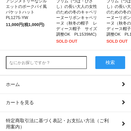
アシンメトリーなシル
ブリム（つば・ひさ
ブリム（つば
エットのポークパイ風
し）の長い大人の女性
し）の長い大
バケットハット
のための冬のキャペリ
のための冬の
PL1275-YW
ーヌーリボンキャペリ
ーヌーリボン
ーヌ（秋冬の帽子 レ
ーヌ（秋冬の
11,000円(税1,000円)
ディース帽子 サイズ
ディース帽子
調整OK PL1539MC)
調整OK PL1
SOLD OUT
SOLD OUT
検索
ホーム
カートを見る
特定商取引法に基づく表記・お支払い方法（ご利
用案内）