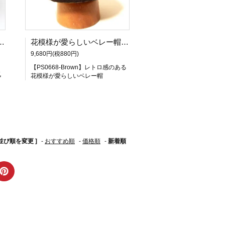
ハ柄のつば広女優帽【PS0704】【レビューを書いて送料無料】
花模様が愛らしいベレー帽-ブラウン×ピンク
9,680円(税880円)
【PS0668-Brown】レトロ感のある
気
花模様が愛らしいベレー帽
 並び順を変更 ]
-
おすすめ順
-
価格順
-
新着順