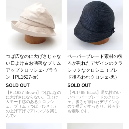
つば広なのに大げさじゃな
ペーパーブレード素材の後
い日よけ＆お洒落なブリム
ろが割れたデザインのクラ
アップクロッシェ-ブラウ
シックなクロシェ（ブレー
ン【PL1627-br】
ド後ろわれクロシェ-黒）
SOLD OUT
SOLD OUT
【PL1627-Brown】つば広なの
【PL1488-Black】通気性のい
に大げさにならない。日よけ
いペーパーブレードのクロシ
＆モード感のあるクロッシ
ェ。後ろが割れたデザインな
ェ。ブリム（つば・ひさし）
ので襟元がすっきり。後ろ姿
の上げ下げでアレンジを楽し
も素敵です。
んで♪