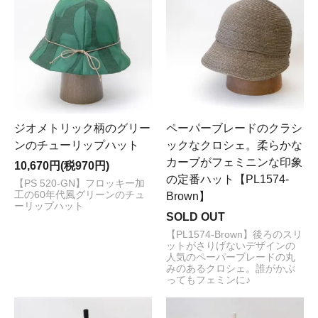
ジオメトリック柄のグリー
ペーパーブレードのクラシ
ンのチューリップハット
ックなクロシェ。柔らかな
カーブがフェミニンな印象
10,670円(税970円)
の定番ハット【PL1574-
【PS 520-GN】フロッキー加
工の60年代風グリーンのチュ
Brown】
ーリップハット
SOLD OUT
【PL1574-Brown】後ろのスリ
ットがさりげないデザインの
人気のペーパーブレードの丸
みのあるクロシェ。誰がかぶ
ってもフェミンに♪