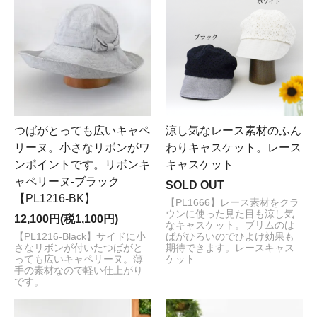
つばがとっても広いキャペ
涼し気なレース素材のふん
リーヌ。小さなリボンがワ
わりキャスケット。レース
ンポイントです。リボンキ
キャスケット
ャペリーヌ-ブラック
SOLD OUT
【PL1216-BK】
【PL1666】レース素材をクラ
ウンに使った見た目も涼し気
12,100円(税1,100円)
なキャスケット。ブリムのは
【PL1216-Black】サイドに小
ばがひろいのでひよけ効果も
さなリボンが付いたつばがと
期待できます。レースキャス
っても広いキャペリーヌ。薄
ケット
手の素材なので軽い仕上がり
です。