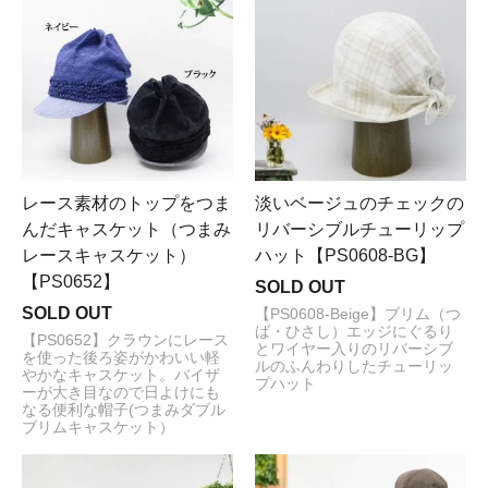
レース素材のトップをつま
淡いベージュのチェックの
んだキャスケット（つまみ
リバーシブルチューリップ
レースキャスケット）
ハット【PS0608-BG】
【PS0652】
SOLD OUT
SOLD OUT
【PS0608-Beige】ブリム（つ
ば・ひさし）エッジにぐるり
【PS0652】クラウンにレース
とワイヤー入りのリバーシブ
を使った後ろ姿がかわいい軽
ルのふんわりしたチューリッ
やかなキャスケット。バイザ
プハット
ーが大き目なので日よけにも
なる便利な帽子(つまみダブル
ブリムキャスケット）