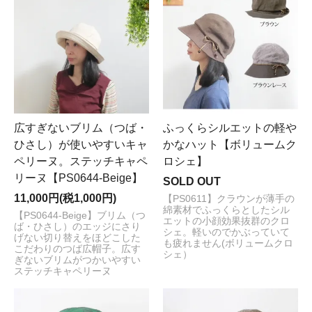
広すぎないブリム（つば・
ふっくらシルエットの軽や
ひさし）が使いやすいキャ
かなハット【ボリュームク
ペリーヌ。ステッチキャペ
ロシェ】
リーヌ【PS0644-Beige】
SOLD OUT
11,000円(税1,000円)
【PS0611】クラウンが薄手の
綿素材でふっくらとしたシル
【PS0644-Beige】ブリム（つ
エットの小顔効果抜群のクロ
ば・ひさし）のエッジにさり
シェ。軽いのでかぶっていて
げない切り替えをほどこした
も疲れません(ボリュームクロ
こだわりのつば広帽子。広す
シェ）
ぎないブリムがつかいやすい
ステッチキャペリーヌ