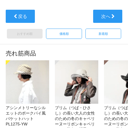
戻る
次へ
おすすめ順
価格順
新着順
売れ筋商品
アシンメトリーなシル
ブリム（つば・ひさ
ブリム（つば
エットのポークパイ風
し）の長い大人の女性
し）の長い大
バケットハット
のための冬のキャペリ
のための冬の
PL1275-YW
ーヌーリボンキャペリ
ーヌーリボン