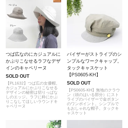
つば広なのにカジュアルに
バイザーがストライプのシ
かぶりこなせるラフなデザ
ンプルなワークキャップ。
インのキャペリーヌ
タックキャスケット
【PS0605-KH】
SOLD OUT
SOLD OUT
【PL1632】つば広の女優帽。
カジュアルにかぶりこなせる
【PS0605-KH】無地のクラウ
デザインの秘密は切りっぱな
ン（頭のはいる部分）にスト
しのエッジ。ラフに粋にかぶ
ライプのバイザーで金ボタン
りこなしてほしいラウンドキ
のワンポイント。シンプルで
ャペリーヌ
もおしゃれな帽子。タックキ
ャスケット