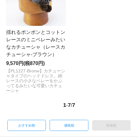
揺れるポンポンとコットン
レースのミニベレーみたい
なカチューシャ（レースカ
チューシャ-ブラウン）
9,570円(税870円)
【PL1227-Bronw】カチューシ
ャタイプのヘッドドレス。綿
レースの小さなベレーをかぶ
ってるみたいな可愛いカチュ
ーシャ
1
7
7
-
/
おすすめ順
価格順
新着順