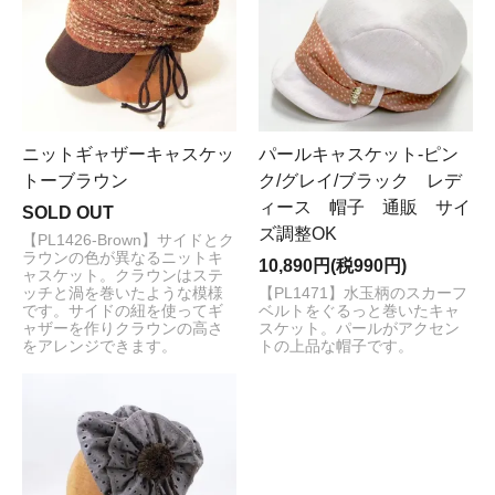
ニットギャザーキャスケッ
パールキャスケット-ピン
トーブラウン
ク/グレイ/ブラック レデ
ィース 帽子 通販 サイ
SOLD OUT
ズ調整OK
【PL1426-Brown】サイドとク
ラウンの色が異なるニットキ
10,890円(税990円)
ャスケット。クラウンはステ
ッチと渦を巻いたような模様
【PL1471】水玉柄のスカーフ
です。サイドの紐を使ってギ
ベルトをぐるっと巻いたキャ
ャザーを作りクラウンの高さ
スケット。パールがアクセン
をアレンジできます。
トの上品な帽子です。