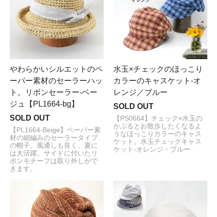
やわらかいシルエットのペ
水玉×チェックのほっこり
ーパー素材のセーラーハッ
カラーのキャスケット-オ
ト。リボンセーラー-ベー
レンジ／ブルー
ジュ【PL1664-bg】
SOLD OUT
SOLD OUT
【PS0664】チェック×水玉の
かぶるとお散歩したくなるよ
【PL1664-Beige】ペーパー素
うなほっこりカラーのキャス
材の細編みのセーラータイプ
ケット。水玉チェックキャス
の帽子。風通しも良く、夏に
ケット-オレンジ・ブルー
は大活躍。サイドに付いたリ
ボンモチーフは取り外しがで
きます。