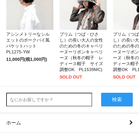
アシンメトリーなシル
ブリム（つば・ひさ
ブリム（つば
エットのポークパイ風
し）の長い大人の女性
し）の長い大
バケットハット
のための冬のキャペリ
のための冬の
PL1275-YW
ーヌーリボンキャペリ
ーヌーリボン
ーヌ（秋冬の帽子 レ
ーヌ（秋冬の
11,000円(税1,000円)
ディース帽子 サイズ
ディース帽子
調整OK PL1539MC)
調整OK PL1
SOLD OUT
SOLD OUT
検索
ホーム