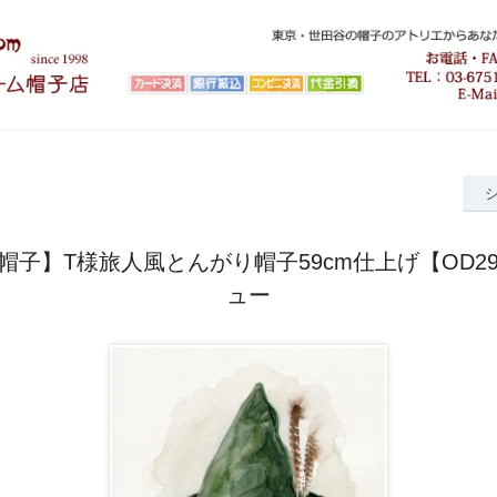
帽子】T様旅人風とんがり帽子59cm仕上げ【OD29
ュー