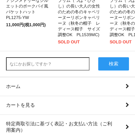
アシンメトリーなシル
ブリム（つば・ひさ
ブリム（つば
エットのポークパイ風
し）の長い大人の女性
し）の長い大
バケットハット
のための冬のキャペリ
のための冬の
PL1275-YW
ーヌーリボンキャペリ
ーヌーリボン
ーヌ（秋冬の帽子 レ
ーヌ（秋冬の
11,000円(税1,000円)
ディース帽子 サイズ
ディース帽子
調整OK PL1539MC)
調整OK PL1
SOLD OUT
SOLD OUT
検索
ホーム
カートを見る
特定商取引法に基づく表記・お支払い方法（ご利
用案内）