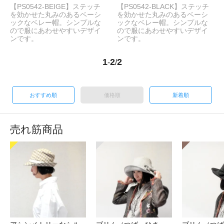
【PS0542-BEIGE】ステッチ
【PS0542-BLACK】ステッチ
を効かせた丸みのあるベーシ
を効かせた丸みのあるベーシ
ックなベレー帽。シンプルな
ックなベレー帽。シンプルな
ので服にあわせやすいデザイ
ので服にあわせやすいデザイ
ンです。
ンです。
1
2
2
-
/
おすすめ順
価格順
新着順
売れ筋商品