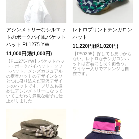
アシンメトリーなシルエッ
レトロプリントテンガロン
トのポークパイ風バケット
ハット
ハット PL1275-YW
11,220円(税1,020円)
11,000円(税1,000円)
【PS0395】探しても見つから
ない。レトロなテンガロンハ
【PL1275-YW】バケットハッ
ットは古着にも良く似合う。
ト・ポークパイハット・ソフ
ワイヤー入りでアレンジも自
トハット。メンズカジュアル
在です。
の定番ハットのデザインをひ
とつに盛り込んだ贅沢デザイ
ンのハットです。ブリムも微
妙にアシンメトリーになって
いてこだわり満載な帽子に仕
上がりました