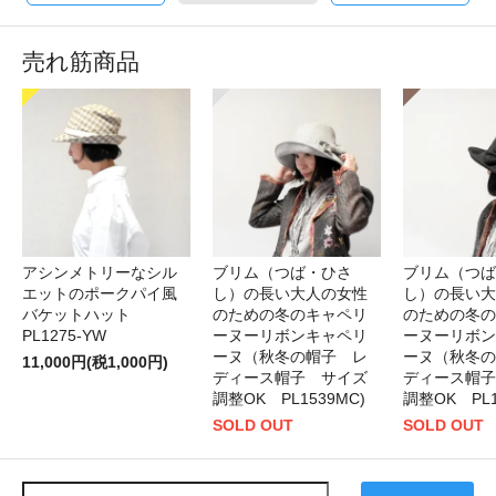
売れ筋商品
アシンメトリーなシル
ブリム（つば・ひさ
ブリム（つば
エットのポークパイ風
し）の長い大人の女性
し）の長い大
バケットハット
のための冬のキャペリ
のための冬の
PL1275-YW
ーヌーリボンキャペリ
ーヌーリボン
ーヌ（秋冬の帽子 レ
ーヌ（秋冬の
11,000円(税1,000円)
ディース帽子 サイズ
ディース帽子
調整OK PL1539MC)
調整OK PL1
SOLD OUT
SOLD OUT