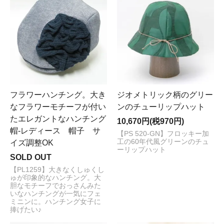
フラワーハンチング。大き
ジオメトリック柄のグリー
なフラワーモチーフが付い
ンのチューリップハット
たエレガントなハンチング
10,670円(税970円)
帽-レディース 帽子 サ
【PS 520-GN】フロッキー加
工の60年代風グリーンのチュ
イズ調整OK
ーリップハット
SOLD OUT
【PL1259】大きなくしゅくし
ゅが印象的なハンチング。大
胆なモチーフでおっさんみた
いなハンチングが一気にフェ
ミニンに。ハンチング女子に
捧げたい♪