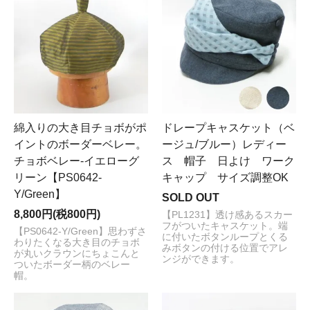
ドレープキャスケット（ベ
綿入りの大き目チョボがポ
ージュ/ブルー）レディー
イントのボーダーベレー。
ス 帽子 日よけ ワーク
チョボベレー-イエローグ
キャップ サイズ調整OK
リーン【PS0642-
Y/Green】
SOLD OUT
8,800円(税800円)
【PL1231】透け感あるスカー
フがついたキャスケット。端
【PS0642-Y/Green】思わずさ
に付いたボタンループとくる
わりたくなる大き目のチョボ
みボタンの付ける位置でアレ
が丸いクラウンにちょこんと
ンジができます。
ついたボーダー柄のベレー
帽。