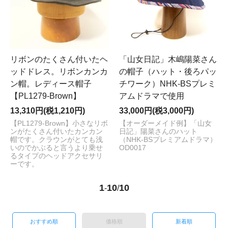
リボンのたくさん付いたヘ
「山女日記」木嶋陽菜さん
ッドドレス。リボンカンカ
の帽子（ハット・後ろパッ
ン帽。レディース帽子
チワーク）NHK-BSプレミ
【PL1279-Brown】
アムドラマで使用
13,310円(税1,210円)
33,000円(税3,000円)
【PL1279-Brown】小さなリボ
【オーダーメイド例】「山女
ンがたくさん付いたカンカン
日記」陽菜さんのハット
帽です。クラウンがとても浅
（NHK-BSプレミアムドラマ）
いのでかぶると言うより乗せ
OD0017
るタイプのヘッドアクセサリ
ーです。
1
10
10
-
/
おすすめ順
価格順
新着順